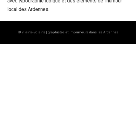
avec typographie ludique et des éléments de l’humour
local des Ardennes.
©
vilains-voisins
| graphistes et imprimeurs dans les Ardennes