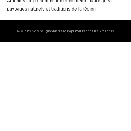
Ardennes, représentant les monuments historiques,
paysages naturels et traditions de la région.
©
vilains-voisins
| graphistes et imprimeurs dans les Ardennes